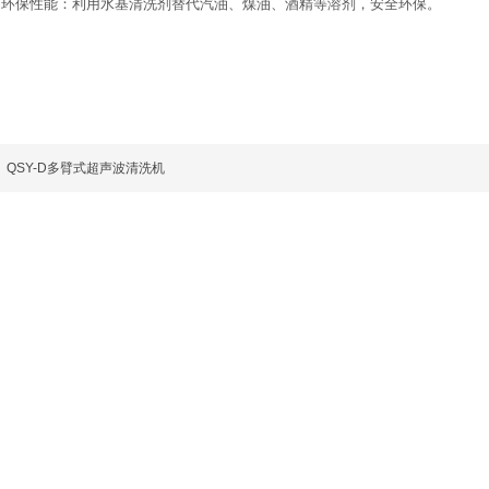
超的环保性能：利用水基清洗剂替代汽油、煤油、酒精等溶剂，安全环保。
QSY-D多臂式超声波清洗机