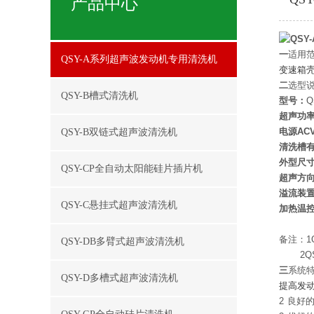
产品中心
一
适用
QSY-A系列超声波发动机专用清洗机
变速箱
二
选型
QSY-B槽式清洗机
型号：
Q
超声功率
电源AC
QSY-B双链式超声波清洗机
清洗槽
外型尺
QSY-CP全自动太阳能硅片插片机
超声方
溢流装
QSY-C悬挂式超声波清洗机
加热温
备注：1Q
QSY-DB多臂式超声波清洗机
     
三
系统
QSY-D多槽式超声波清洗机
提高发
2 良好