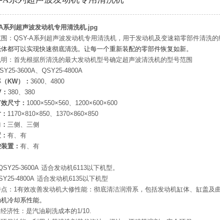
范围：QSY-A系列超声波发动机专用清洗机，用于发动机及变速箱零部件清洗
壳体都可以实现快速彻底清洗。让每一个重新装配的零部件恢复如新。
说明：首先根据所清洗的最大发动机型号确定超声波清洗机的型号范围
SY25-3600A、QSY25-4800A
（KW）：
3600、4800
V：
380、380
有效尺寸：
1000×550×560、1200×600×600
寸：
1170×810×850、1370×860×850
向：
三侧、三侧
置：
有、有
控装置：
有、有
SY25-3600A 适合发动机6113以下机型。
 2QSY25-4800A 适合发动机6135以下机型
特点：1有效改善发动机大修性能：彻底清洁润滑系，包括发动机缸体、缸盖及
动机冷却系性能。
的经济性：是汽油刷洗成本的1/10.