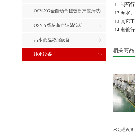
11.制
QSY-XG全自动悬挂链超声波清洗
12.海
13.其
QSY-Y线材超声波清洗机
1
4.电镀
污水低温浓缩设备
相关商品
纯水设备
水处理设备