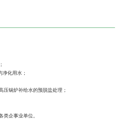
；
的净化用水；
业高压锅炉补给水的预脱盐处理；
的各类企事业单位。