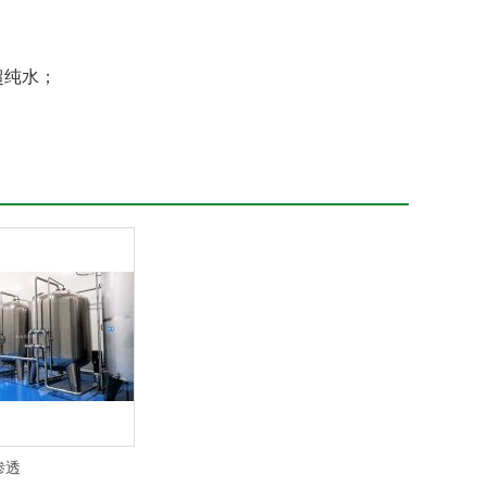
超纯水；
渗透