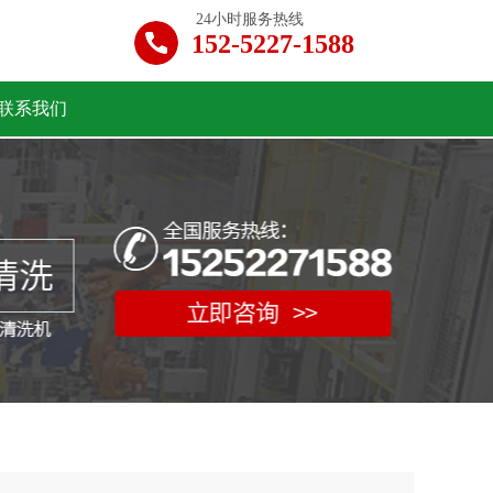
24小时服务热线
152-5227-1588
联系我们