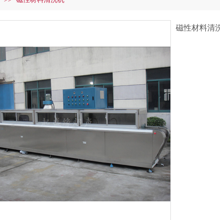
磁性材料清
收藏